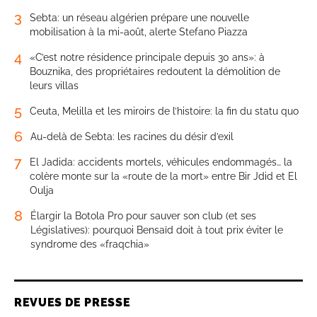
3
Sebta: un réseau algérien prépare une nouvelle
mobilisation à la mi-août, alerte Stefano Piazza
4
«C’est notre résidence principale depuis 30 ans»: à
Bouznika, des propriétaires redoutent la démolition de
leurs villas
5
Ceuta, Melilla et les miroirs de l’histoire: la fin du statu quo
6
Au-delà de Sebta: les racines du désir d’exil
7
El Jadida: accidents mortels, véhicules endommagés… la
colère monte sur la «route de la mort» entre Bir Jdid et El
Oulja
8
Élargir la Botola Pro pour sauver son club (et ses
Législatives): pourquoi Bensaïd doit à tout prix éviter le
syndrome des «fraqchia»
REVUES DE PRESSE