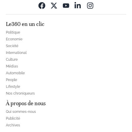
Opens in new wi
Le360 en un clic
Politique
Economie
Société
International
Culture
Médias
Automobile
People
Lifestyle
Nos chroniqueurs
À propos de nous
Qui sommes-nous
Publicité
Archives