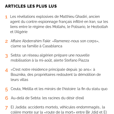
ARTICLES LES PLUS LUS
1
Les révélations explosives de Matthieu Ghadiri, ancien
agent du contre-espionnage français infiltré en Iran, sur les
liens entre le régime des Mollahs, le Polisario, le Hezbollah
et l’Algérie
2
Affaire Abderrahim Fakir: «Ramenez-nous son corps»,
clame sa famille à Casablanca
3
Sebta: un réseau algérien prépare une nouvelle
mobilisation à la mi-août, alerte Stefano Piazza
4
«C’est notre résidence principale depuis 30 ans»: à
Bouznika, des propriétaires redoutent la démolition de
leurs villas
5
Ceuta, Melilla et les miroirs de l’histoire: la fin du statu quo
6
Au-delà de Sebta: les racines du désir d’exil
7
El Jadida: accidents mortels, véhicules endommagés… la
colère monte sur la «route de la mort» entre Bir Jdid et El