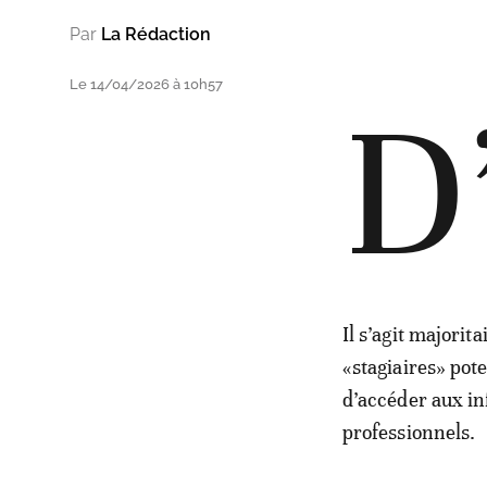
Par
La Rédaction
Le 14/04/2026 à 10h57
D
Il s’agit majori
«stagiaires» pot
d’accéder aux in
professionnels.