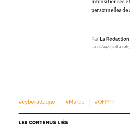
intensifier ses 
personnelles de s
Par
La Rédaction
Le 14/04/2026 à 10h
#
cyberattaque
#
Maroc
#
OFPPT
LES CONTENUS LIÉS