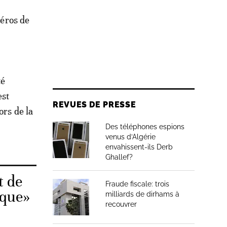
éros de
té
est
REVUES DE PRESSE
ors de la
Des téléphones espions
venus d’Algérie
envahissent-ils Derb
Ghallef?
t de
Fraude fiscale: trois
ique»
milliards de dirhams à
recouvrer