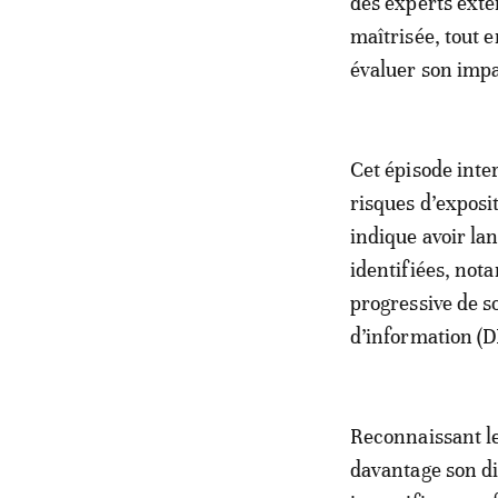
des experts exte
maîtrisée, tout 
évaluer son impa
Cet épisode inte
risques d’exposi
indique avoir lan
identifiées, not
progressive de so
d’information (D
Reconnaissant l
davantage son di