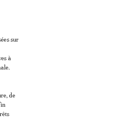
sées sur
ves à
nale.
ure, de
fin
rêts