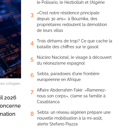
le Polisario, le Hezbollah et l’Algérie
«C’est notre résidence principale
3
depuis 30 ans»: à Bouznika, des
propriétaires redoutent la démolition
de leurs villas
Trois dirhams de trop? Ce que cache la
4
bataille des chiffres sur le gasoil
Núcleo Nacional, le visage à découvert
5
du néonazisme espagnol
Sebta, paradoxes d’une frontière
6
européenne en Afrique
es critiques.
Affaire Abderrahim Fakir: «Ramenez-
7
nous son corps», clame sa famille à
il 2026
Casablanca
 concerne
Sebta: un réseau algérien prépare une
8
rmation
nouvelle mobilisation à la mi-août,
alerte Stefano Piazza