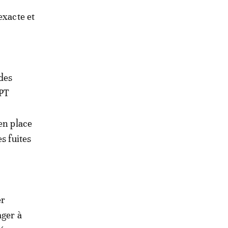
exacte et
 des
PPT
en place
s fuites
er
ager à