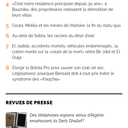
4
«C’est notre résidence principale depuis 30 ans»: à
Bouznika, des propriétaires redoutent la démolition de
leurs villas
5
Ceuta, Melilla et les miroirs de l’histoire: la fin du statu quo
6
Au-delà de Sebta: les racines du désir d’exil
7
El Jadida: accidents mortels, véhicules endommagés… la
colère monte sur la «route de la mort» entre Bir Jdid et El
Oulja
8
Élargir la Botola Pro pour sauver son club (et ses
Législatives): pourquoi Bensaïd doit à tout prix éviter le
syndrome des «fraqchia»
REVUES DE PRESSE
Des téléphones espions venus d’Algérie
envahissent-ils Derb Ghallef?