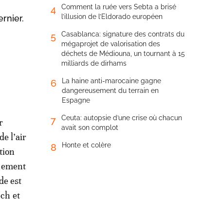
Comment la ruée vers Sebta a brisé
4
l’illusion de l’Eldorado européen
rnier.
Casablanca: signature des contrats du
5
mégaprojet de valorisation des
déchets de Médiouna, un tournant à 15
milliards de dirhams
La haine anti-marocaine gagne
6
dangereusement du terrain en
Espagne
Ceuta: autopsie d’une crise où chacun
7
r
avait son complot
de l’air
Honte et colère
8
tion
nnement
de est
ech et