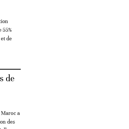
tion
e 55%
 et de
s de
e Maroc a
ion des