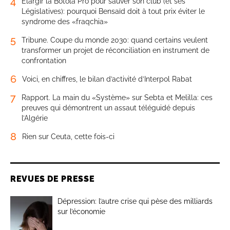
4
Élargir la Botola Pro pour sauver son club (et ses
Législatives): pourquoi Bensaïd doit à tout prix éviter le
syndrome des «fraqchia»
5
Tribune. Coupe du monde 2030: quand certains veulent
transformer un projet de réconciliation en instrument de
confrontation
6
Voici, en chiffres, le bilan d’activité d’Interpol Rabat
7
Rapport. La main du «Système» sur Sebta et Melilla: ces
preuves qui démontrent un assaut téléguidé depuis
l’Algérie
8
Rien sur Ceuta, cette fois-ci
REVUES DE PRESSE
Dépression: l’autre crise qui pèse des milliards
sur l’économie