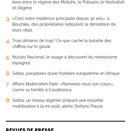
liens entre le régime des Mollahs, le Polisario, le Hezbollah
et l’Algérie
3
«C’est notre résidence principale depuis 30 ans»: à
Bouznika, des propriétaires redoutent la démolition de
leurs villas
4
Trois dirhams de trop? Ce que cache la bataille des
chiffres sur le gasoil
5
Núcleo Nacional, le visage à découvert du néonazisme
espagnol
6
Sebta, paradoxes d’une frontière européenne en Afrique
7
Affaire Abderrahim Fakir: «Ramenez-nous son corps»,
clame sa famille à Casablanca
8
Sebta: un réseau algérien prépare une nouvelle
mobilisation à la mi-août, alerte Stefano Piazza
REVUES DE PRESSE