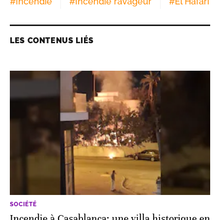
#
Incendie
#
Incendie ravageur
#
El Hafari
LES CONTENUS LIÉS
SOCIÉTÉ
Incendie à Casablanca: une villa historique en