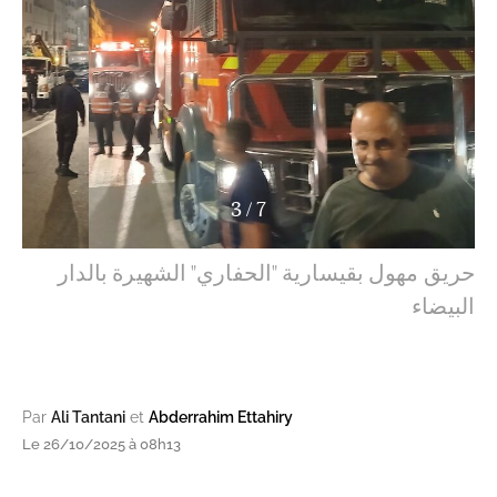
3
/
7
حريق مهول بقيسارية "الحفاري" الشهيرة بالدار
البيضاء
Par
Ali Tantani
et
Abderrahim Ettahiry
Le 26/10/2025 à 08h13