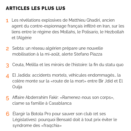
ARTICLES LES PLUS LUS
1
Les révélations explosives de Matthieu Ghadiri, ancien
agent du contre-espionnage français infiltré en Iran, sur les
liens entre le régime des Mollahs, le Polisario, le Hezbollah
et l’Algérie
2
Sebta: un réseau algérien prépare une nouvelle
mobilisation à la mi-août, alerte Stefano Piazza
3
Ceuta, Melilla et les miroirs de l’histoire: la fin du statu quo
4
El Jadida: accidents mortels, véhicules endommagés… la
colère monte sur la «route de la mort» entre Bir Jdid et El
Oulja
5
Affaire Abderrahim Fakir: «Ramenez-nous son corps»,
clame sa famille à Casablanca
6
Élargir la Botola Pro pour sauver son club (et ses
Législatives): pourquoi Bensaïd doit à tout prix éviter le
syndrome des «fraqchia»