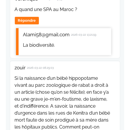
A quand une SPA au Maroc ?
Répondre
Alami58@gmail.com
2026-03-22 13:21:59
La biodiversité.
zouir
2026-03-22 08:29:03
Si la naissance d’un bébé hippopotame
vivant au parc zoologique de rabat a droit à
un article (chose qu’on se félicite); en face y’a
eu une grave je-m'en-foutisme, de laxisme,
et d'indifférence. A savoir, la naissance
d’urgence dans les rues de Kenitra d’un bébé
mort faute de soin prodigué à sa mère dans
les hôpitaux publics. Comment peut-on