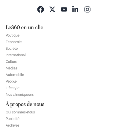
Opens in new wi
Le360 en un clic
Politique
Economie
Société
International
Culture
Médias
Automobile
People
Lifestyle
Nos chroniqueurs
À propos de nous
Qui sommes-nous
Publicité
Archives