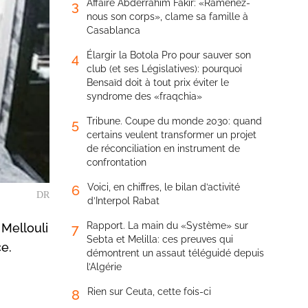
Affaire Abderrahim Fakir: «Ramenez-
3
nous son corps», clame sa famille à
Casablanca
Élargir la Botola Pro pour sauver son
4
club (et ses Législatives): pourquoi
Bensaïd doit à tout prix éviter le
syndrome des «fraqchia»
Tribune. Coupe du monde 2030: quand
5
certains veulent transformer un projet
de réconciliation en instrument de
confrontation
Voici, en chiffres, le bilan d’activité
6
DR
d’Interpol Rabat
Rapport. La main du «Système» sur
 Mellouli
7
Sebta et Melilla: ces preuves qui
e.
démontrent un assaut téléguidé depuis
l’Algérie
Rien sur Ceuta, cette fois-ci
8