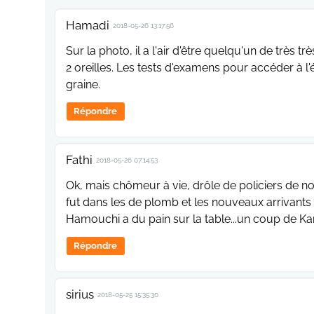
Hamadi
2018-05-26 13:17:56
Sur la photo, il a l'air d'être quelqu'un de très trè
2 oreilles. Les tests d'examens pour accéder à l'
graine.
Répondre
Fathi
2018-05-26 07:14:53
Ok, mais chômeur à vie, drôle de policiers de n
fut dans les de plomb et les nouveaux arrivant
Hamouchi a du pain sur la table...un coup de Ka
Répondre
sirius
2018-05-25 15:35:30