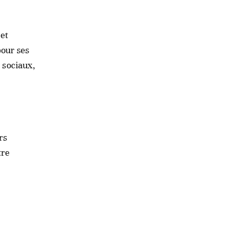
et
pour ses
 sociaux,
rs
tre