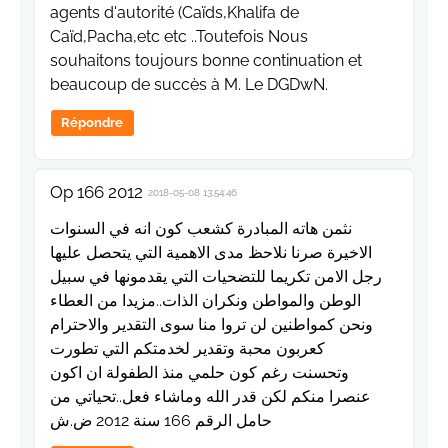
agents d'autorité (Caïds,Khalifa de
Caïd,Pacha,etc etc ..Toutefois Nous
souhaitons toujours bonne continuation et
beaucoup de succès à M. Le DGDwN.
Répondre
Op 166 2012
2018-05-08 13:54:46
نثمن هاته المبادرة كشعب كون انه في السنوات
الاخيرة صرنا نلاحظ مدى الاهمية التي يتحصل عليها
رجل الامن تكريما للتضحيات التي يقدمونها في سبيل
الوطن والمواطن ونكران الذات..مزيدا من العطاء
ونحن كمواطنين لن تروا منا سوى التقدير والاحترام
كعربون محبة وتقدير لخدمتكم التي تطورت
وتحسنت رغم كون حلمي منذ الطفولة ان اكون
عنصرا منكم لكن قدر الله وماشاء فعل..تحياتي من
حامل الرقم 166 سنة 2012 ض.ش