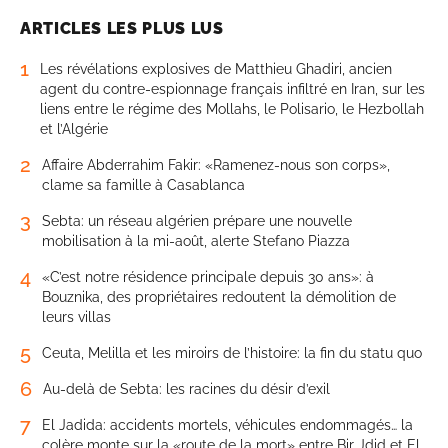
ARTICLES LES PLUS LUS
1
Les révélations explosives de Matthieu Ghadiri, ancien
agent du contre-espionnage français infiltré en Iran, sur les
liens entre le régime des Mollahs, le Polisario, le Hezbollah
et l’Algérie
2
Affaire Abderrahim Fakir: «Ramenez-nous son corps»,
clame sa famille à Casablanca
3
Sebta: un réseau algérien prépare une nouvelle
mobilisation à la mi-août, alerte Stefano Piazza
4
«C’est notre résidence principale depuis 30 ans»: à
Bouznika, des propriétaires redoutent la démolition de
leurs villas
5
Ceuta, Melilla et les miroirs de l’histoire: la fin du statu quo
6
Au-delà de Sebta: les racines du désir d’exil
7
El Jadida: accidents mortels, véhicules endommagés… la
colère monte sur la «route de la mort» entre Bir Jdid et El