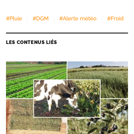
#
Pluie
#
DGM
#
Alerte météo
#
Froid
LES CONTENUS LIÉS