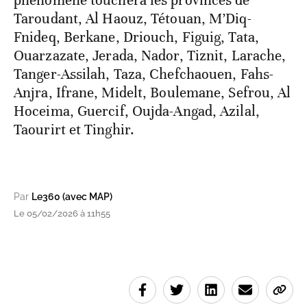
phénomène touchera les provinces de
Taroudant, Al Haouz, Tétouan, M’Diq-
Fnideq, Berkane, Driouch, Figuig, Tata,
Ouarzazate, Jerada, Nador, Tiznit, Larache,
Tanger-Assilah, Taza, Chefchaouen, Fahs-
Anjra, Ifrane, Midelt, Boulemane, Sefrou, Al
Hoceima, Guercif, Oujda-Angad, Azilal,
Taourirt et Tinghir.
Par
Le360 (avec MAP)
Le 05/02/2026 à 11h55