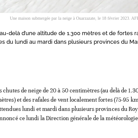
Une maison submergée par la neige à Ouarzazate, le 18 février 2023. AFP
u-delà d’une altitude de 1.300 mètres et de fortes r
s du lundi au mardi dans plusieurs provinces du Ma
s chutes de neige de 20 à 50 centimètres (au delà de 1.3
ètres) et des rafales de vent localement fortes (75-95 km
ttendues lundi et mardi dans plusieurs provinces du Ro
nnoncé ce lundi la Direction générale de la météorologi