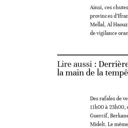
Ainsi, ces chute
provinces d’Ifra
Mellal, Al Haouz 
de vigilance ora
Lire aussi :
Derrière
la main de la tempê
Des rafales de v
11h00 à 23h00, d
Guercif, Berkane
Midelt. Le même