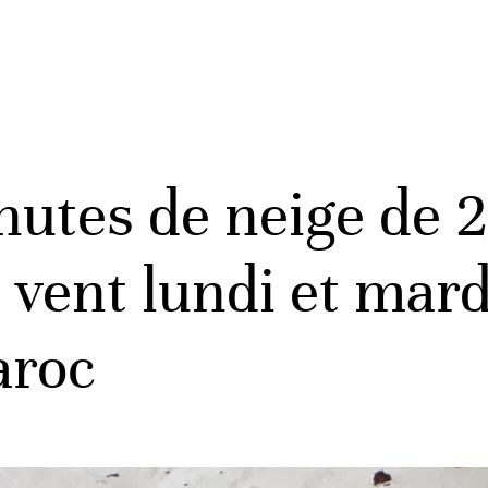
hutes de neige de 2
e vent lundi et mar
aroc