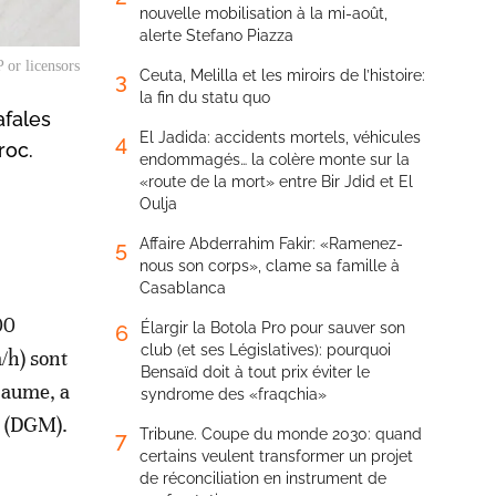
nouvelle mobilisation à la mi-août,
alerte Stefano Piazza
 or licensors
Ceuta, Melilla et les miroirs de l’histoire:
3
la fin du statu quo
afales
El Jadida: accidents mortels, véhicules
4
roc.
endommagés… la colère monte sur la
«route de la mort» entre Bir Jdid et El
Oulja
Affaire Abderrahim Fakir: «Ramenez-
5
nous son corps», clame sa famille à
Casablanca
00
Élargir la Botola Pro pour sauver son
6
club (et ses Législatives): pourquoi
/h) sont
Bensaïd doit à tout prix éviter le
yaume, a
syndrome des «fraqchia»
e (DGM).
Tribune. Coupe du monde 2030: quand
7
certains veulent transformer un projet
de réconciliation en instrument de