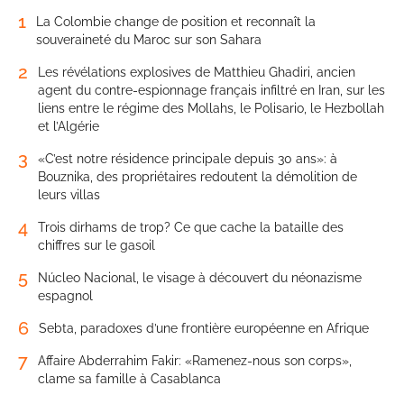
1
La Colombie change de position et reconnaît la
souveraineté du Maroc sur son Sahara
2
Les révélations explosives de Matthieu Ghadiri, ancien
agent du contre-espionnage français infiltré en Iran, sur les
liens entre le régime des Mollahs, le Polisario, le Hezbollah
et l’Algérie
3
«C’est notre résidence principale depuis 30 ans»: à
Bouznika, des propriétaires redoutent la démolition de
leurs villas
4
Trois dirhams de trop? Ce que cache la bataille des
chiffres sur le gasoil
5
Núcleo Nacional, le visage à découvert du néonazisme
espagnol
6
Sebta, paradoxes d’une frontière européenne en Afrique
7
Affaire Abderrahim Fakir: «Ramenez-nous son corps»,
clame sa famille à Casablanca