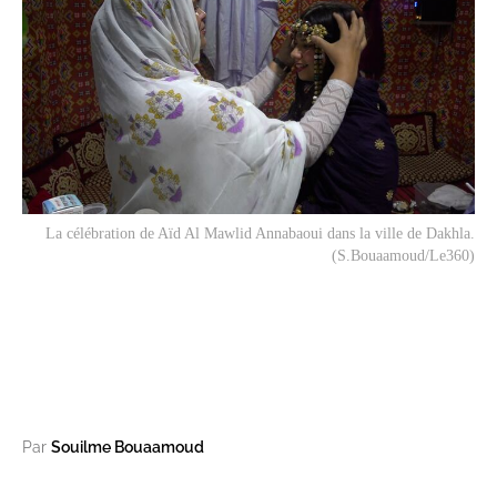
La célébration de Aïd Al Mawlid Annabaoui dans la ville de Dakhla.
(S.Bouaamoud/Le360)
Par
Souilme Bouaamoud