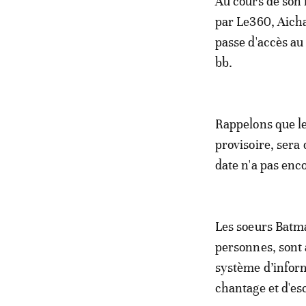
Au cours de son 
par Le360, Aicha
passe d'accès a
bb.
Rappelons que le
provisoire, sera
date n'a pas en
Les soeurs Batma
personnes, sont 
système d’inform
chantage et d'es