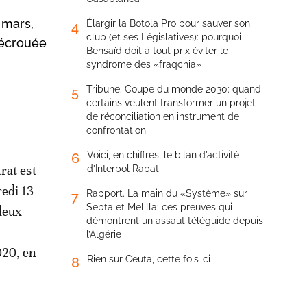
 mars,
Élargir la Botola Pro pour sauver son
4
club (et ses Législatives): pourquoi
 écrouée
Bensaïd doit à tout prix éviter le
syndrome des «fraqchia»
Tribune. Coupe du monde 2030: quand
5
certains veulent transformer un projet
de réconciliation en instrument de
confrontation
Voici, en chiffres, le bilan d’activité
6
rat est
d’Interpol Rabat
redi 13
Rapport. La main du «Système» sur
7
Sebta et Melilla: ces preuves qui
deux
démontrent un assaut téléguidé depuis
l’Algérie
020, en
Rien sur Ceuta, cette fois-ci
8