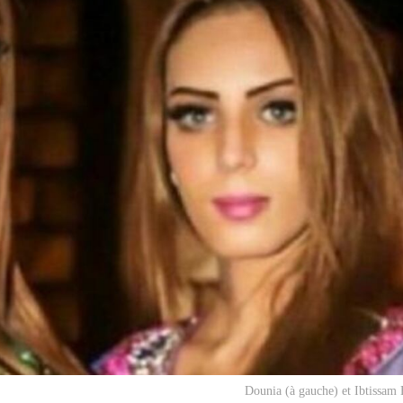
Dounia (à gauche) et Ibtissam