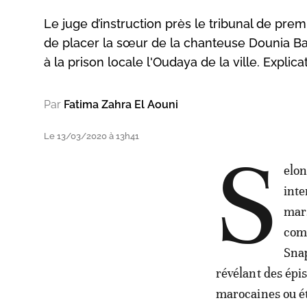
Le juge d’instruction près le tribunal de pr
de placer la sœur de la chanteuse Dounia B
à la prison locale l'Oudaya de la ville. Explica
Par
Fatima Zahra El Aouni
Le 13/03/2020 à 13h41
S
elon
inte
mars
com
Snap
révélant des épi
marocaines ou é