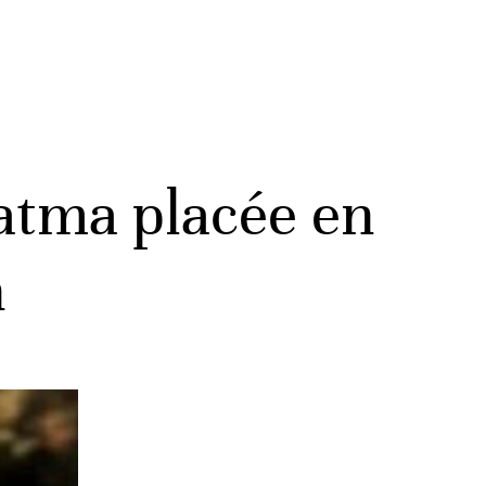
atma placée en
h