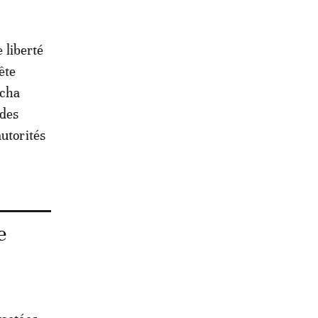
e liberté
ête
icha
 des
autorités
e