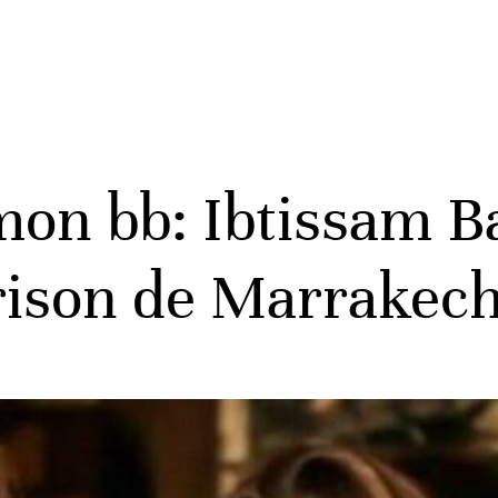
mon bb: Ibtissam B
prison de Marrakec