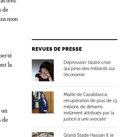
tactées
s de
mza mon
REVUES DE PRESSE
berté
Dépression: l’autre crise
nt la
qui pèse des milliards sur
l’économie
Mairie de Casablanca:
récupération de plus de 13
millions de dirhams
à un
indûment attribués par la
s de
justice à une avocate
Grand Stade Hassan II: le