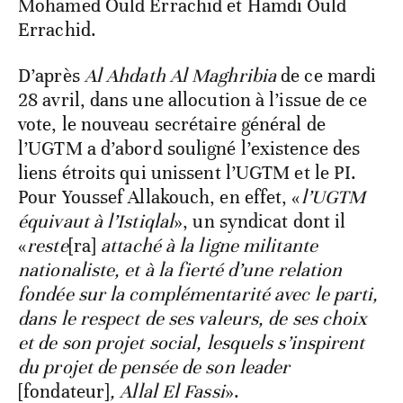
Mohamed Ould Errachid et Hamdi Ould
Errachid.
D’après
Al Ahdath Al Maghribia
de ce mardi
28 avril, dans une allocution à l’issue de ce
vote, le nouveau secrétaire général de
l’UGTM a d’abord souligné l’existence des
liens étroits qui unissent l’UGTM et le PI.
Pour Youssef Allakouch, en effet, «
l’UGTM
équivaut à l’Istiqlal
», un syndicat dont il
«
reste
[ra]
attaché à la ligne militante
nationaliste, et à la fierté d’une relation
fondée sur la complémentarité avec le parti,
dans le respect de ses valeurs, de ses choix
et de son projet social, lesquels s’inspirent
du projet de pensée de son leader
[fondateur]
, Allal El Fassi
».