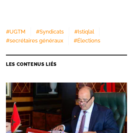
#
UGTM
#
Syndicats
#
Istiqlal
#
secrétaires généraux
#
Élections
LES CONTENUS LIÉS