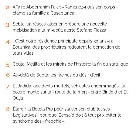
2
Affaire Abderrahim Fakir: «Ramenez-nous son corps»,
clame sa famille à Casablanca
3
Sebta: un réseau algérien prépare une nouvelle
mobilisation à la mi-août, alerte Stefano Piazza
4
«C’est notre résidence principale depuis 30 ans»: à
Bouznika, des propriétaires redoutent la démolition de
leurs villas
5
Ceuta, Melilla et les miroirs de l’histoire: la fin du statu quo
6
Au-delà de Sebta: les racines du désir d’exil
7
El Jadida: accidents mortels, véhicules endommagés… la
colère monte sur la «route de la mort» entre Bir Jdid et El
Oulja
8
Élargir la Botola Pro pour sauver son club (et ses
Législatives): pourquoi Bensaïd doit à tout prix éviter le
syndrome des «fraqchia»