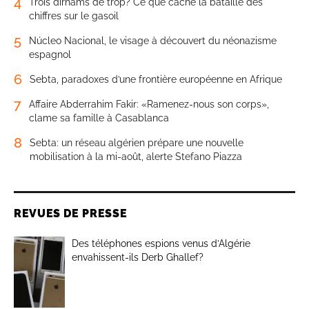
4
Trois dirhams de trop? Ce que cache la bataille des
chiffres sur le gasoil
5
Núcleo Nacional, le visage à découvert du néonazisme
espagnol
6
Sebta, paradoxes d’une frontière européenne en Afrique
7
Affaire Abderrahim Fakir: «Ramenez-nous son corps»,
clame sa famille à Casablanca
8
Sebta: un réseau algérien prépare une nouvelle
mobilisation à la mi-août, alerte Stefano Piazza
REVUES DE PRESSE
Des téléphones espions venus d’Algérie
envahissent-ils Derb Ghallef?