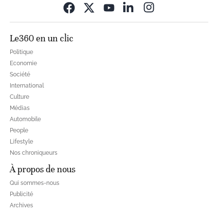
Opens in new wi
Le360 en un clic
Politique
Economie
Société
International
Culture
Médias
Automobile
People
Lifestyle
Nos chroniqueurs
À propos de nous
Qui sommes-nous
Publicité
Archives