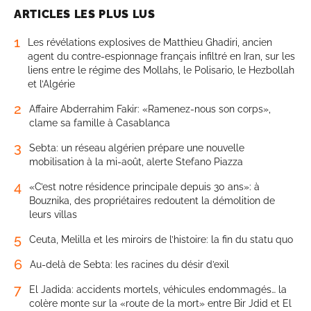
ARTICLES LES PLUS LUS
1
Les révélations explosives de Matthieu Ghadiri, ancien
agent du contre-espionnage français infiltré en Iran, sur les
liens entre le régime des Mollahs, le Polisario, le Hezbollah
et l’Algérie
2
Affaire Abderrahim Fakir: «Ramenez-nous son corps»,
clame sa famille à Casablanca
3
Sebta: un réseau algérien prépare une nouvelle
mobilisation à la mi-août, alerte Stefano Piazza
4
«C’est notre résidence principale depuis 30 ans»: à
Bouznika, des propriétaires redoutent la démolition de
leurs villas
5
Ceuta, Melilla et les miroirs de l’histoire: la fin du statu quo
6
Au-delà de Sebta: les racines du désir d’exil
7
El Jadida: accidents mortels, véhicules endommagés… la
colère monte sur la «route de la mort» entre Bir Jdid et El