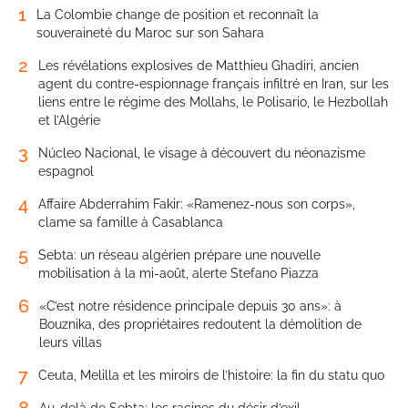
1
La Colombie change de position et reconnaît la
souveraineté du Maroc sur son Sahara
2
Les révélations explosives de Matthieu Ghadiri, ancien
agent du contre-espionnage français infiltré en Iran, sur les
liens entre le régime des Mollahs, le Polisario, le Hezbollah
et l’Algérie
3
Núcleo Nacional, le visage à découvert du néonazisme
espagnol
4
Affaire Abderrahim Fakir: «Ramenez-nous son corps»,
clame sa famille à Casablanca
5
Sebta: un réseau algérien prépare une nouvelle
mobilisation à la mi-août, alerte Stefano Piazza
6
«C’est notre résidence principale depuis 30 ans»: à
Bouznika, des propriétaires redoutent la démolition de
leurs villas
7
Ceuta, Melilla et les miroirs de l’histoire: la fin du statu quo