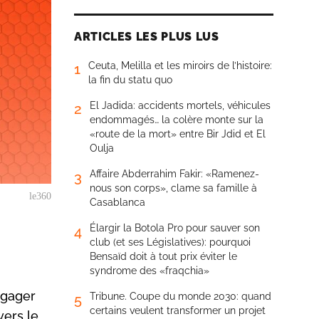
ARTICLES LES PLUS LUS
Ceuta, Melilla et les miroirs de l’histoire:
1
la fin du statu quo
El Jadida: accidents mortels, véhicules
2
endommagés… la colère monte sur la
«route de la mort» entre Bir Jdid et El
Oulja
Affaire Abderrahim Fakir: «Ramenez-
3
nous son corps», clame sa famille à
le360
Casablanca
Élargir la Botola Pro pour sauver son
4
club (et ses Législatives): pourquoi
Bensaïd doit à tout prix éviter le
syndrome des «fraqchia»
ngager
Tribune. Coupe du monde 2030: quand
5
certains veulent transformer un projet
vers le