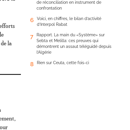
de réconciliation en instrument de
confrontation
Voici, en chiffres, le bilan d’activité
6
d’Interpol Rabat
efforts
le
Rapport. La main du «Système» sur
7
Sebta et Melilla: ces preuves qui
de la
démontrent un assaut téléguidé depuis
l’Algérie
Rien sur Ceuta, cette fois-ci
8
a
nement,
pour