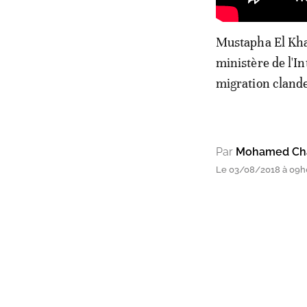
Mustapha El Khal
ministère de l'I
migration clande
Par
Mohamed Chak
Le 03/08/2018 à 09h