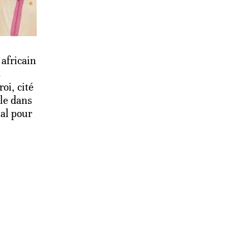
 africain
s
roi, cité
e dans
al pour