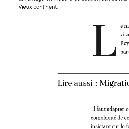
Vieux continent.
L
e m
vis
Roy
par
Lire aussi :
Migratio
"Il faut adapter 
complexité de ce
insistant sur le 