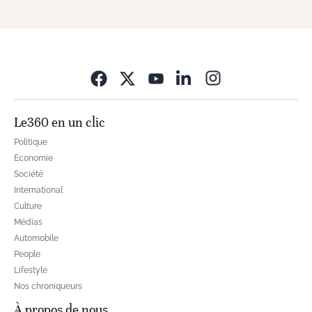
Opens in new wi
Le360 en un clic
Politique
Economie
Société
International
Culture
Médias
Automobile
People
Lifestyle
Nos chroniqueurs
À propos de nous