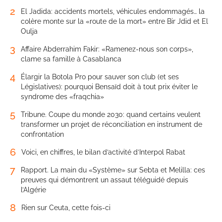
2
El Jadida: accidents mortels, véhicules endommagés… la
colère monte sur la «route de la mort» entre Bir Jdid et El
Oulja
3
Affaire Abderrahim Fakir: «Ramenez-nous son corps»,
clame sa famille à Casablanca
4
Élargir la Botola Pro pour sauver son club (et ses
Législatives): pourquoi Bensaïd doit à tout prix éviter le
syndrome des «fraqchia»
5
Tribune. Coupe du monde 2030: quand certains veulent
transformer un projet de réconciliation en instrument de
confrontation
6
Voici, en chiffres, le bilan d’activité d’Interpol Rabat
7
Rapport. La main du «Système» sur Sebta et Melilla: ces
preuves qui démontrent un assaut téléguidé depuis
l’Algérie
8
Rien sur Ceuta, cette fois-ci