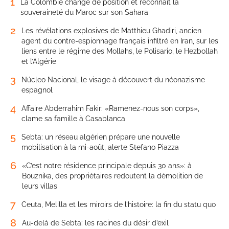
1
La Colombie change de position et reconnaît la
souveraineté du Maroc sur son Sahara
2
Les révélations explosives de Matthieu Ghadiri, ancien
agent du contre-espionnage français infiltré en Iran, sur les
liens entre le régime des Mollahs, le Polisario, le Hezbollah
et l’Algérie
3
Núcleo Nacional, le visage à découvert du néonazisme
espagnol
4
Affaire Abderrahim Fakir: «Ramenez-nous son corps»,
clame sa famille à Casablanca
5
Sebta: un réseau algérien prépare une nouvelle
mobilisation à la mi-août, alerte Stefano Piazza
6
«C’est notre résidence principale depuis 30 ans»: à
Bouznika, des propriétaires redoutent la démolition de
leurs villas
7
Ceuta, Melilla et les miroirs de l’histoire: la fin du statu quo
8
Au-delà de Sebta: les racines du désir d’exil