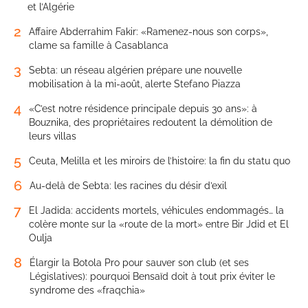
et l’Algérie
2
Affaire Abderrahim Fakir: «Ramenez-nous son corps»,
clame sa famille à Casablanca
3
Sebta: un réseau algérien prépare une nouvelle
mobilisation à la mi-août, alerte Stefano Piazza
4
«C’est notre résidence principale depuis 30 ans»: à
Bouznika, des propriétaires redoutent la démolition de
leurs villas
5
Ceuta, Melilla et les miroirs de l’histoire: la fin du statu quo
6
Au-delà de Sebta: les racines du désir d’exil
7
El Jadida: accidents mortels, véhicules endommagés… la
colère monte sur la «route de la mort» entre Bir Jdid et El
Oulja
8
Élargir la Botola Pro pour sauver son club (et ses
Législatives): pourquoi Bensaïd doit à tout prix éviter le
syndrome des «fraqchia»