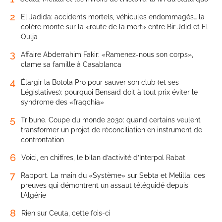
2
El Jadida: accidents mortels, véhicules endommagés… la
colère monte sur la «route de la mort» entre Bir Jdid et El
Oulja
3
Affaire Abderrahim Fakir: «Ramenez-nous son corps»,
clame sa famille à Casablanca
4
Élargir la Botola Pro pour sauver son club (et ses
Législatives): pourquoi Bensaïd doit à tout prix éviter le
syndrome des «fraqchia»
5
Tribune. Coupe du monde 2030: quand certains veulent
transformer un projet de réconciliation en instrument de
confrontation
6
Voici, en chiffres, le bilan d’activité d’Interpol Rabat
7
Rapport. La main du «Système» sur Sebta et Melilla: ces
preuves qui démontrent un assaut téléguidé depuis
l’Algérie
8
Rien sur Ceuta, cette fois-ci