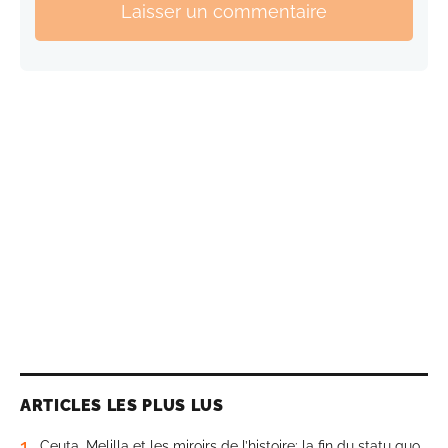
Laisser un commentaire
ARTICLES LES PLUS LUS
1
Ceuta, Melilla et les miroirs de l’histoire: la fin du statu quo