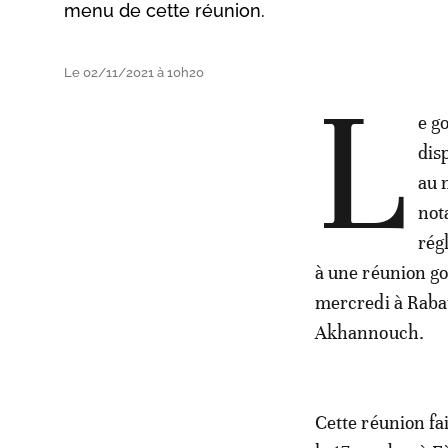
menu de cette réunion.
Le 02/11/2021 à 10h20
L
e g
dis
au n
not
rég
à une réunion go
mercredi à Rabat
Akhannouch.
Cette réunion fa