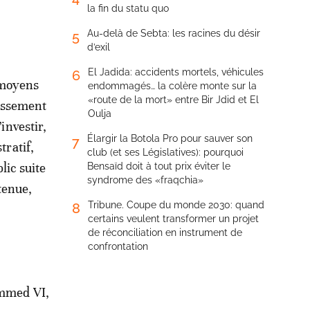
la fin du statu quo
Au-delà de Sebta: les racines du désir
5
d’exil
El Jadida: accidents mortels, véhicules
6
 moyens
endommagés… la colère monte sur la
«route de la mort» entre Bir Jdid et El
tissement
Oulja
’investir,
Élargir la Botola Pro pour sauver son
7
ratif,
club (et ses Législatives): pourquoi
lic suite
Bensaïd doit à tout prix éviter le
syndrome des «fraqchia»
tenue,
Tribune. Coupe du monde 2030: quand
8
certains veulent transformer un projet
de réconciliation en instrument de
confrontation
ammed VI,