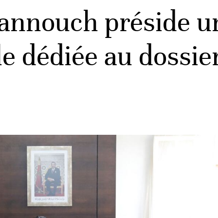
hannouch préside u
 dédiée au dossie