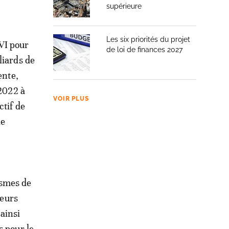
supérieure
Les six priorités du projet
VI pour
de loi de finances 2027
liards de
ente,
 2022 à
VOIR PLUS
ctif de
le
ismes de
teurs
 ainsi
s pour le