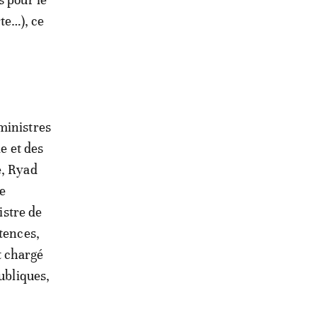
te…), ce
ministres
ie et des
e, Ryad
e
istre de
étences,
t chargé
ubliques,