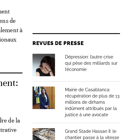
ment
yens de
alement à
gionaux
REVUES DE PRESSE
Dépression: l’autre crise
qui pèse des milliards sur
l’économie
ment:
Mairie de Casablanca:
récupération de plus de 13
millions de dirhams
indûment attribués par la
justice à une avocate
dre de la
trative
Grand Stade Hassan II: le
chantier passe à la vitesse