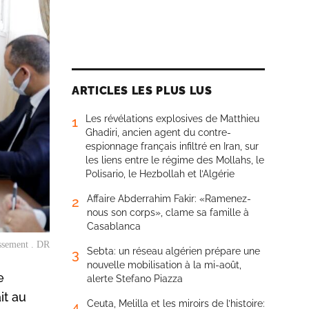
ARTICLES LES PLUS LUS
Les révélations explosives de Matthieu
1
Ghadiri, ancien agent du contre-
espionnage français infiltré en Iran, sur
les liens entre le régime des Mollahs, le
Polisario, le Hezbollah et l’Algérie
Affaire Abderrahim Fakir: «Ramenez-
2
nous son corps», clame sa famille à
Casablanca
issement . DR
Sebta: un réseau algérien prépare une
3
nouvelle mobilisation à la mi-août,
e
alerte Stefano Piazza
it au
Ceuta, Melilla et les miroirs de l’histoire:
4