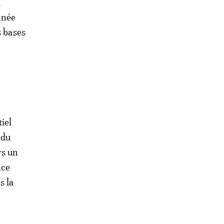
à
nnée
s bases
iel
 du
rs un
nce
s la