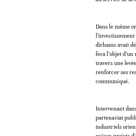
Dans le même or
l’investissement
dirhams avait déj
fera l’objet d’u
travers une levé
renforcer ses re
communiqué.
Intervenant dan
partenariat publi
industriels orien
qu’aux projets d