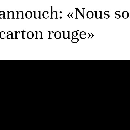
hannouch: «Nous s
 carton rouge»