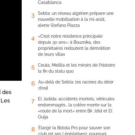
Casablanca
Sebta: un réseau algérien prépare une
3
nouvelle mobilisation à la mi-août,
alerte Stefano Piazza
«C’est notre résidence principale
4
depuis 30 ans»: à Bouznika, des
propriétaires redoutent la démolition
de leurs villas
Ceuta, Melilla et les miroirs de l’histoire:
5
la fin du statu quo
Au-delà de Sebta: les racines du désir
6
d’exil
d des
El Jadida: accidents mortels, véhicules
7
 Les
endommagés… la colère monte sur la
«route de la mort» entre Bir Jdid et El
Oulja
Élargir la Botola Pro pour sauver son
8
club (et ses Législatives): pourquoi