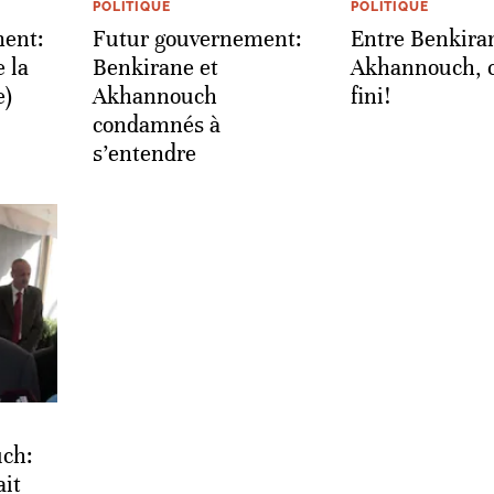
POLITIQUE
POLITIQUE
ent:
Futur gouvernement:
Entre Benkira
 la
Benkirane et
Akhannouch, c
e)
Akhannouch
fini!
condamnés à
s’entendre
ch:
ait