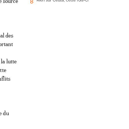
ne source
Rien sur Ceuta, cette fois-ci
8
al des
ortant
la lutte
tte
flits
e du