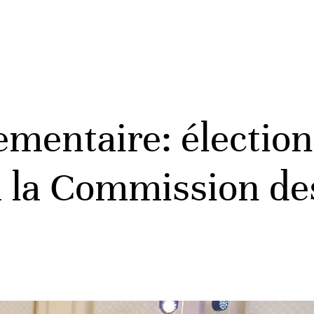
ementaire: électio
 la Commission des