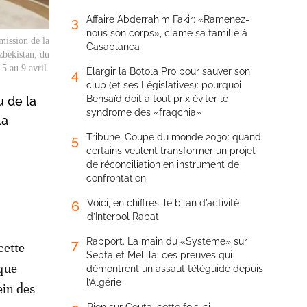
Affaire Abderrahim Fakir: «Ramenez-
3
nous son corps», clame sa famille à
ission de la
Casablanca
zbékistan, du
5 au 9 avril.
Élargir la Botola Pro pour sauver son
4
club (et ses Législatives): pourquoi
Bensaïd doit à tout prix éviter le
u de la
syndrome des «fraqchia»
la
Tribune. Coupe du monde 2030: quand
5
certains veulent transformer un projet
de réconciliation en instrument de
confrontation
Voici, en chiffres, le bilan d’activité
6
d’Interpol Rabat
Rapport. La main du «Système» sur
7
cette
Sebta et Melilla: ces preuves qui
que
démontrent un assaut téléguidé depuis
l’Algérie
ein des