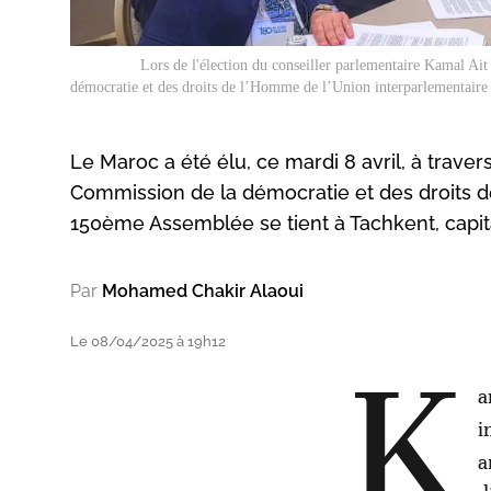
Lors de l'élection du conseiller parlementaire Kamal Ai
démocratie et des droits de l’Homme de l’Union interparlementaire 
Le Maroc a été élu, ce mardi 8 avril, à trave
Commission de la démocratie et des droits de
150ème Assemblée se tient à Tachkent, capital
Par
Mohamed Chakir Alaoui
Le 08/04/2025 à 19h12
K
a
i
a