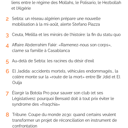
liens entre le régime des Mollahs, le Polisario, le Hezbollah
et l’Algérie
2
Sebta: un réseau algérien prépare une nouvelle
mobilisation à la mi-août, alerte Stefano Piazza
3
Ceuta, Melilla et les miroirs de l’histoire: la fin du statu quo
4
Affaire Abderrahim Fakir: «Ramenez-nous son corps»,
clame sa famille à Casablanca
5
Au-delà de Sebta: les racines du désir d’exil
6
El Jadida: accidents mortels, véhicules endommagés… la
colère monte sur la «route de la mort» entre Bir Jdid et El
Oulja
7
Élargir la Botola Pro pour sauver son club (et ses
Législatives): pourquoi Bensaïd doit à tout prix éviter le
syndrome des «fraqchia»
8
Tribune. Coupe du monde 2030: quand certains veulent
transformer un projet de réconciliation en instrument de
confrontation