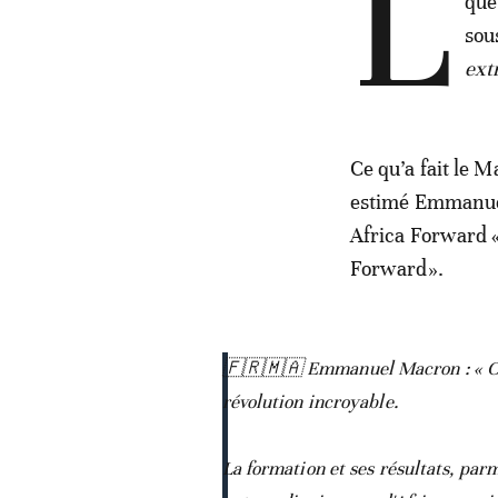
L
que
sou
ext
Ce qu’a fait le M
estimé Emmanuel 
Africa Forward 
Forward».
🇫🇷🇲🇦 Emmanuel Macron : « Ce q
révolution incroyable.
La formation et ses résultats, par