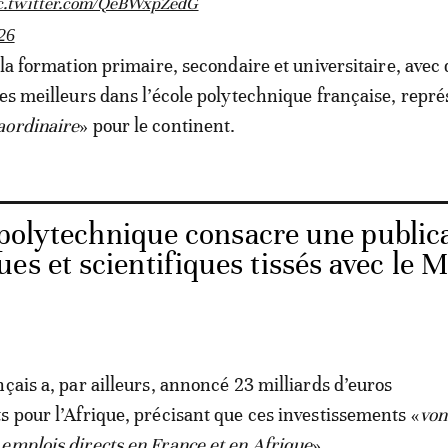
c.twitter.com/QeBWxpZedG
26
 la formation primaire, secondaire et universitaire, avec
les meilleurs dans l’école polytechnique française, repr
aordinaire
» pour le continent.
 polytechnique consacre une public
es et scientifiques tissés avec le 
nçais a, par ailleurs, annoncé 23 milliards d’euros
s pour l’Afrique, précisant que ces investissements «
von
emplois directs en France et en Afrique
».