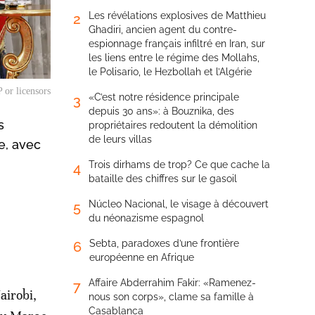
Les révélations explosives de Matthieu
2
Ghadiri, ancien agent du contre-
espionnage français infiltré en Iran, sur
les liens entre le régime des Mollahs,
le Polisario, le Hezbollah et l’Algérie
or licensors
«C’est notre résidence principale
3
depuis 30 ans»: à Bouznika, des
s
propriétaires redoutent la démolition
de leurs villas
e, avec
Trois dirhams de trop? Ce que cache la
4
bataille des chiffres sur le gasoil
Núcleo Nacional, le visage à découvert
5
du néonazisme espagnol
Sebta, paradoxes d’une frontière
6
européenne en Afrique
Affaire Abderrahim Fakir: «Ramenez-
7
airobi,
nous son corps», clame sa famille à
Casablanca