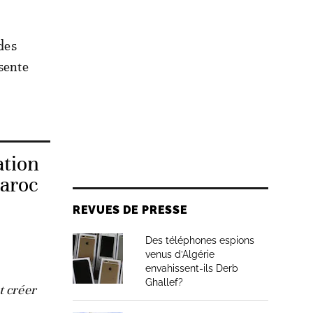
 des
ésente
ation
Maroc
REVUES DE PRESSE
Des téléphones espions
venus d’Algérie
envahissent-ils Derb
Ghallef?
t créer