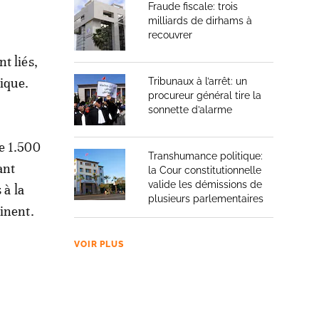
Fraude fiscale: trois
milliards de dirhams à
recouvrer
t liés,
lique.
Tribunaux à l’arrêt: un
procureur général tire la
sonnette d’alarme
e 1.500
Transhumance politique:
ant
la Cour constitutionnelle
valide les démissions de
 à la
plusieurs parlementaires
inent.
VOIR PLUS