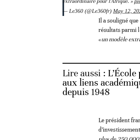
extraordinaire pour l'Afrique. »
pi
— Le360 (@Le360fr)
May 12, 20
Il a souligné que
résultats parmi 
«
un modèle extr
Lire aussi :
L’École
aux liens académiqu
depuis 1948
Le président fra
d’investissement
plus de 250.000 