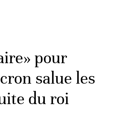
aire» pour
cron salue les
ite du roi