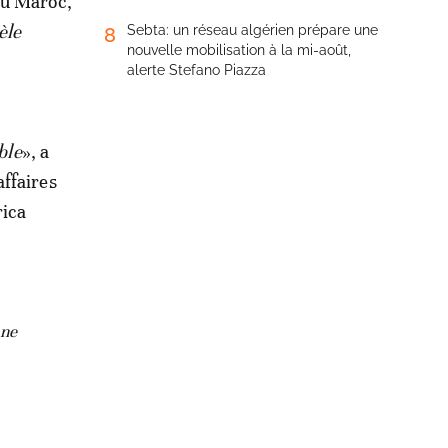
au Maroc,
èle
Sebta: un réseau algérien prépare une
8
nouvelle mobilisation à la mi-août,
alerte Stefano Piazza
ble
», a
ffaires
rica
une