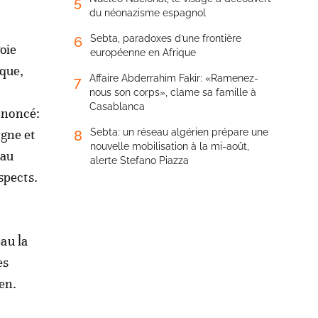
5
du néonazisme espagnol
Sebta, paradoxes d’une frontière
6
voie
européenne en Afrique
ique,
Affaire Abderrahim Fakir: «Ramenez-
7
nous son corps», clame sa famille à
Casablanca
nnoncé:
agne et
Sebta: un réseau algérien prépare une
8
nouvelle mobilisation à la mi-août,
 au
alerte Stefano Piazza
spects.
eau la
es
en.