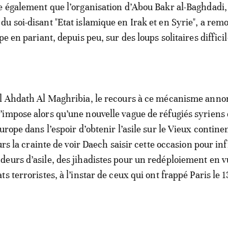
e également que l’organisation d’Abou Bakr al-Baghdadi
u soi-disant "Etat islamique en Irak et en Syrie", a rem
pe en pariant, depuis peu, sur des loups solitaires difficil
Al Ahdath Al Maghribia, le recours à ce mécanisme anno
impose alors qu’une nouvelle vague de réfugiés syriens 
urope dans l’espoir d’obtenir l’asile sur le Vieux contine
eurs la crainte de voir Daech saisir cette occasion pour infi
eurs d’asile, des jihadistes pour un redéploiement en v
s terroristes, à l’instar de ceux qui ont frappé Paris le 1