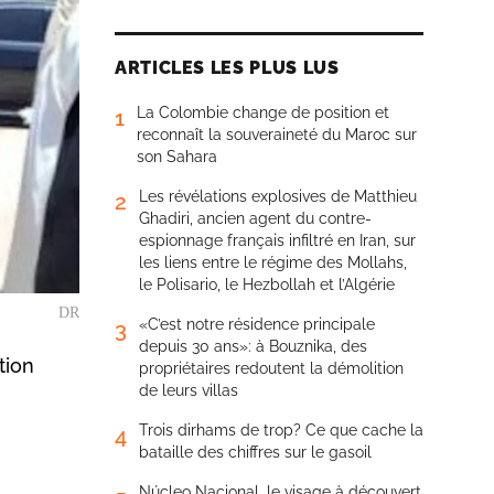
ARTICLES LES PLUS LUS
La Colombie change de position et
1
reconnaît la souveraineté du Maroc sur
son Sahara
Les révélations explosives de Matthieu
2
Ghadiri, ancien agent du contre-
espionnage français infiltré en Iran, sur
les liens entre le régime des Mollahs,
le Polisario, le Hezbollah et l’Algérie
DR
«C’est notre résidence principale
3
depuis 30 ans»: à Bouznika, des
tion
propriétaires redoutent la démolition
de leurs villas
Trois dirhams de trop? Ce que cache la
4
bataille des chiffres sur le gasoil
Núcleo Nacional, le visage à découvert