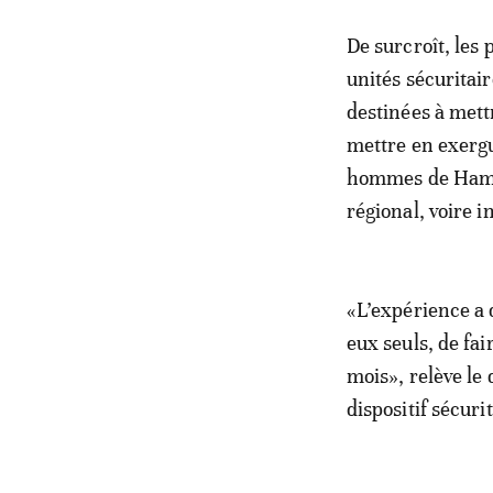
De surcroît, les 
unités sécuritai
destinées à mettr
mettre en exergue
hommes de Hamm
régional, voire i
«L’expérience a 
eux seuls, de fai
mois», relève le 
dispositif sécuri