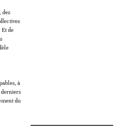
, des
llectives
. Et de
es
dèle
pables, à
s derniers
nnement du