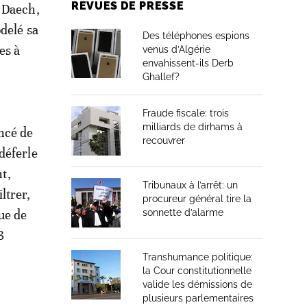
REVUES DE PRESSE
, Daech,
odelé sa
Des téléphones espions
es à
venus d’Algérie
envahissent-ils Derb
Ghallef?
Fraude fiscale: trois
milliards de dirhams à
ncé de
recouvrer
déferle
nt,
Tribunaux à l’arrêt: un
ltrer,
procureur général tire la
ue de
sonnette d’alarme
3
Transhumance politique:
la Cour constitutionnelle
valide les démissions de
plusieurs parlementaires