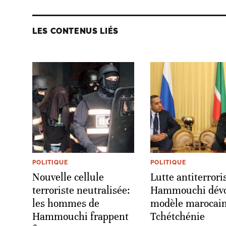
LES CONTENUS LIÉS
POLITIQUE
POLITIQUE
Nouvelle cellule
Lutte antiterrori
terroriste neutralisée:
Hammouchi dévoi
les hommes de
modèle marocain
Hammouchi frappent
Tchétchénie