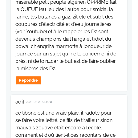
misérable petit peuple algérien OPPRIMÉ fait
la QUEUE leu leu dès l'aube pour smida, la
farine, les butanes à gaz, zit etc et subit des
coupures d'électricité et d'eau journalières
(voir Youtube) et à le rappeler les Dz sont
devenus champions dial harga et l'idiot du
bowal chiengriha marmotte à longueur de
journée sur un sujet qui ne le concerne ni de
près, ni de loin...car le but est de faire oublier
la misères des Dz.
Répondre
adil
2023-03-25 18:11:34
ce tibone est une vraie plaie, il radote pour
se faire voire lettré, ce fils de tirailleur sinon
mauvais zouave était encore a l'école;
comment et d'où tient-il ces racontars de ce