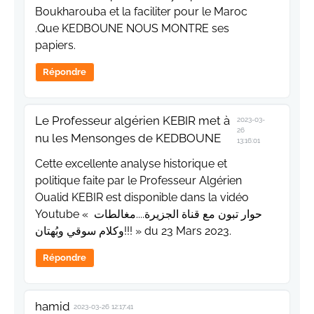
Boukharouba et la faciliter pour le Maroc
.Que KEDBOUNE NOUS MONTRE ses
papiers.
Répondre
Le Professeur algérien KEBIR met à
2023-03-
26
nu les Mensonges de KEDBOUNE
13:16:01
Cette excellente analyse historique et
politique faite par le Professeur Algérien
Oualid KEBIR est disponible dans la vidéo
Youtube « حوار تبون مع قناة الجزيرة....مغالطات
وكلام سوقي وبُهتان!!! » du 23 Mars 2023.
Répondre
hamid
2023-03-26 12:17:41