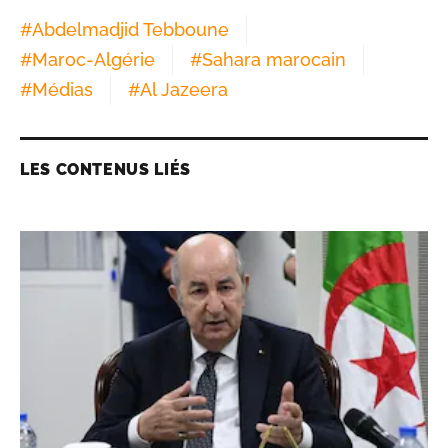
#
Abdelmadjid Tebboune
#
Maroc-Algérie
#
Sahara marocain
#
Médias
#
Al Jazeera
LES CONTENUS LIÉS