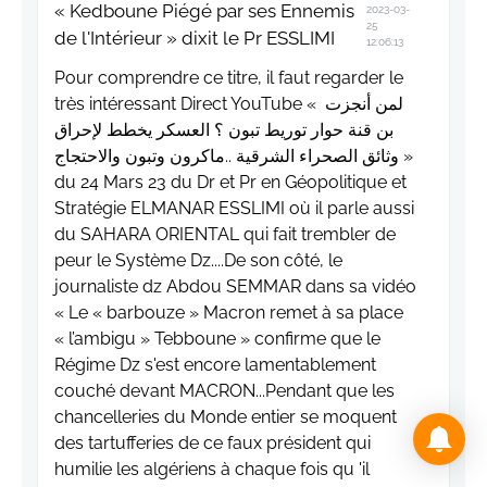
« Kedboune Piégé par ses Ennemis
2023-03-
25
de l'Intérieur » dixit le Pr ESSLIMI
12:06:13
Pour comprendre ce titre, il faut regarder le
très intéressant Direct YouTube « لمن أنجزت
بن قنة حوار توريط تبون ؟ العسكر يخطط لإحراق
وثائق الصحراء الشرقية ..ماكرون وتبون والاحتجاج »
du 24 Mars 23 du Dr et Pr en Géopolitique et
Stratégie ELMANAR ESSLIMI où il parle aussi
du SAHARA ORIENTAL qui fait trembler de
peur le Système Dz....De son côté, le
journaliste dz Abdou SEMMAR dans sa vidéo
« Le « barbouze » Macron remet à sa place
« l’ambigu » Tebboune » confirme que le
Régime Dz s'est encore lamentablement
couché devant MACRON...Pendant que les
chancelleries du Monde entier se moquent
des tartufferies de ce faux président qui
humilie les algériens à chaque fois qu 'il