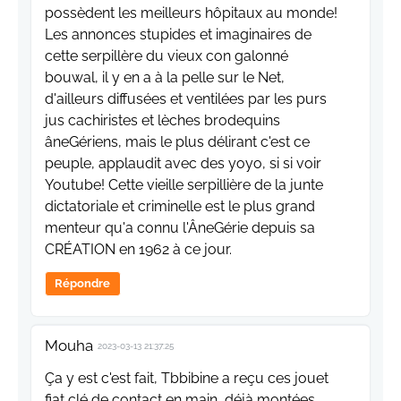
possèdent les meilleurs hôpitaux au monde!
Les annonces stupides et imaginaires de
cette serpillère du vieux con galonné
bouwal, il y en a à la pelle sur le Net,
d'ailleurs diffusées et ventilées par les purs
jus cachiristes et lèches brodequins
âneGériens, mais le plus délirant c'est ce
peuple, applaudit avec des yoyo, si si voir
Youtube! Cette vieille serpillière de la junte
dictatoriale et criminelle est le plus grand
menteur qu'a connu l'ÂneGérie depuis sa
CRÉATION en 1962 à ce jour.
Répondre
Mouha
2023-03-13 21:37:25
Ça y est c'est fait, Tbbibine a reçu ces jouet
fiat clé de contact en main, déjà montées,