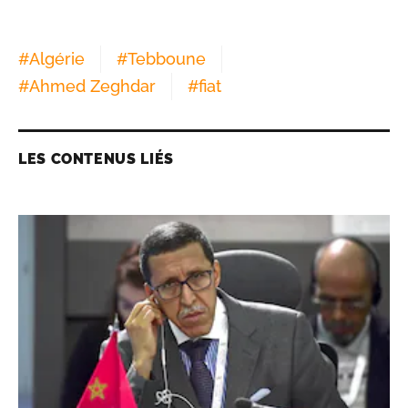
#
Algérie
#
Tebboune
#
Ahmed Zeghdar
#
fiat
LES CONTENUS LIÉS