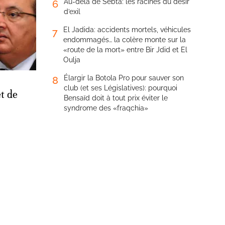
Au-delà de Sebta: les racines du désir
6
d’exil
El Jadida: accidents mortels, véhicules
7
endommagés… la colère monte sur la
«route de la mort» entre Bir Jdid et El
Oulja
Élargir la Botola Pro pour sauver son
8
club (et ses Législatives): pourquoi
et de
Bensaïd doit à tout prix éviter le
syndrome des «fraqchia»