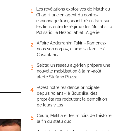
Les révélations explosives de Matthieu
1
Ghadiri, ancien agent du contre-
espionnage français infiltré en Iran, sur
les liens entre le régime des Mollahs, le
Polisario, le Hezbollah et l’Algérie
Affaire Abderrahim Fakir: «Ramenez-
2
nous son corps», clame sa famille à
Casablanca
Sebta: un réseau algérien prépare une
3
nouvelle mobilisation à la mi-août,
alerte Stefano Piazza
«C’est notre résidence principale
4
depuis 30 ans»: à Bouznika, des
propriétaires redoutent la démolition
de leurs villas
Ceuta, Melilla et les miroirs de l’histoire:
5
la fin du statu quo