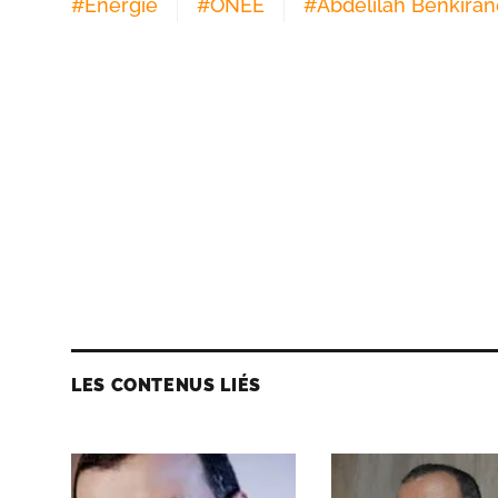
#
Energie
#
ONEE
#
Abdelilah Benkiran
LES CONTENUS LIÉS