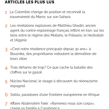
ARTICLES LES PLUS LUS
1
La Colombie change de position et reconnaît la
souveraineté du Maroc sur son Sahara
2
Les révélations explosives de Matthieu Ghadiri, ancien
agent du contre-espionnage français infiltré en Iran, sur les
liens entre le régime des Mollahs, le Polisario, le Hezbollah
et l’Algérie
3
«C’est notre résidence principale depuis 30 ans»: à
Bouznika, des propriétaires redoutent la démolition de
leurs villas
4
Trois dirhams de trop? Ce que cache la bataille des
chiffres sur le gasoil
5
Núcleo Nacional, le visage à découvert du néonazisme
espagnol
6
Sebta, paradoxes d’une frontière européenne en Afrique
7
Affaire Abderrahim Fakir: «Ramenez-nous son corps»,
clame sa famille à Casablanca