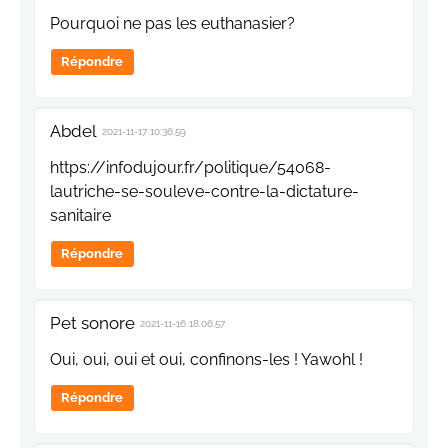
Pourquoi ne pas les euthanasier?
Répondre
Abdel
2021-11-17 10:36:59
https://infodujour.fr/politique/54068-
lautriche-se-souleve-contre-la-dictature-
sanitaire
Répondre
Pet sonore
2021-11-16 18:06:57
Oui, oui, oui et oui, confinons-les ! Yawohl !
Répondre