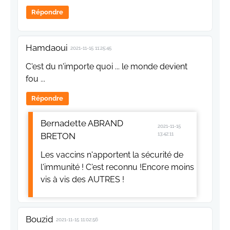
Répondre
Hamdaoui
2021-11-15 11:25:45
C'est du n'importe quoi ... le monde devient
fou ...
Répondre
Bernadette ABRAND
2021-11-15
BRETON
13:42:11
Les vaccins n'apportent la sécurité de
l'immunité ! C'est reconnu !Encore moins
vis à vis des AUTRES !
Bouzid
2021-11-15 11:02:56