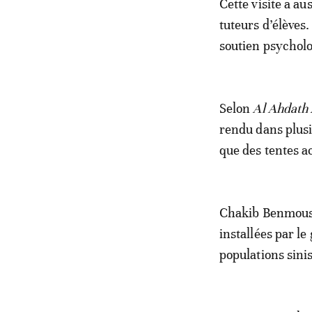
Cette visite a au
tuteurs d’élèves
soutien psycholo
Selon
Al Ahdath
rendu dans plusi
que des tentes a
Chakib Benmoussa
installées par l
populations sini