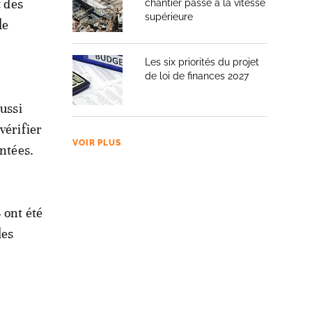
t des
chantier passe à la vitesse
supérieure
de
Les six priorités du projet
de loi de finances 2027
aussi
vérifier
VOIR PLUS
ontées.
» ont été
des