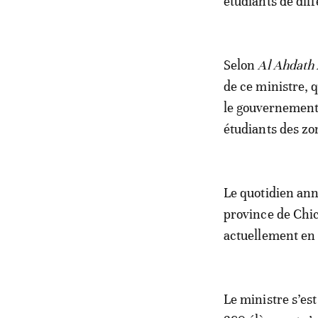
étudiants de dif
Selon
Al Ahdath
de ce ministre, q
le gouvernement
étudiants des zo
Le quotidien ann
province de Chic
actuellement en r
Le ministre s’es