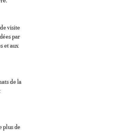
rre.
nde visite
idées par
s et aux
ats de la
t
e plus de