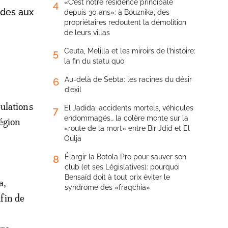
«C’est notre résidence principale
4
udes aux
depuis 30 ans»: à Bouznika, des
propriétaires redoutent la démolition
de leurs villas
Ceuta, Melilla et les miroirs de l’histoire:
5
la fin du statu quo
Au-delà de Sebta: les racines du désir
6
d’exil
ulations
El Jadida: accidents mortels, véhicules
7
endommagés… la colère monte sur la
région
«route de la mort» entre Bir Jdid et El
Oulja
Élargir la Botola Pro pour sauver son
8
club (et ses Législatives): pourquoi
Bensaïd doit à tout prix éviter le
a,
syndrome des «fraqchia»
afin de