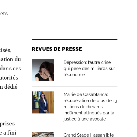
jets
REVUES DE PRESSE
isés,
nation du
Dépression: l’autre crise
 dans ces
qui pèse des milliards sur
l’économie
utorités
n dédié
Mairie de Casablanca:
récupération de plus de 13
millions de dirhams
indûment attribués par la
justice à une avocate
prises
 a fini
Grand Stade Hassan II: le