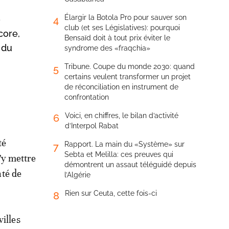
Élargir la Botola Pro pour sauver son
e
4
club (et ses Législatives): pourquoi
core,
Bensaïd doit à tout prix éviter le
 du
syndrome des «fraqchia»
Tribune. Coupe du monde 2030: quand
5
certains veulent transformer un projet
de réconciliation en instrument de
confrontation
Voici, en chiffres, le bilan d’activité
6
d’Interpol Rabat
té
Rapport. La main du «Système» sur
7
Sebta et Melilla: ces preuves qui
’y mettre
démontrent un assaut téléguidé depuis
nté de
l’Algérie
Rien sur Ceuta, cette fois-ci
8
illes