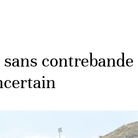
a: sans contrebande
ncertain