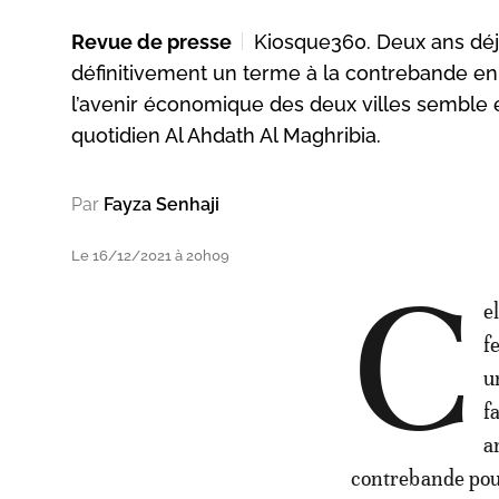
Revue de presse
Kiosque360. Deux ans déj
définitivement un terme à la contrebande en 
l’avenir économique des deux villes semble e
quotidien Al Ahdath Al Maghribia.
Par
Fayza Senhaji
Le 16/12/2021 à 20h09
C
e
f
u
f
a
contrebande pour