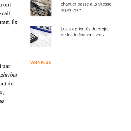
a ont
chantier passe à la vitesse
supérieure
 sait
out, ils
Les six priorités du projet
de loi de finances 2027
VOIR PLUS
i par
ghribia
but de
x,
es