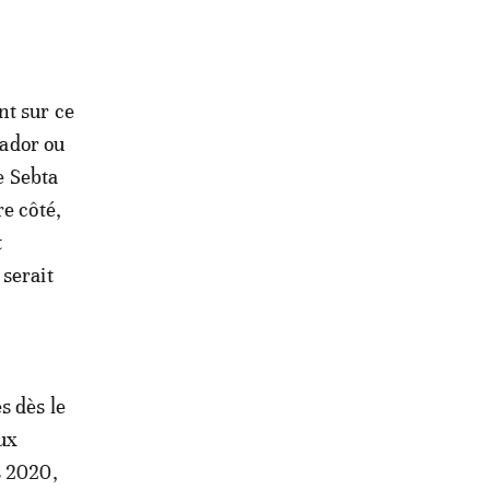
nt sur ce
Nador ou
e Sebta
re côté,
t
 serait
s dès le
eux
s 2020,