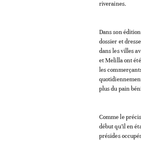
riveraines.
Dans son éditio
dossier et dresse
dans les villes a
et Melilla ont é
les commerçants 
quotidiennement 
plus du pain bén
Comme le précise
début qu’il en é
présides occupés