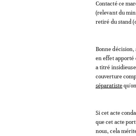
Contacté ce mard
(relevant du mini
retiré du stand (
Bonne décision, s
en effet apporté
a titré insidieus
couverture comp
séparatiste
qu'on
Si cet acte cond
que cet acte port
nous, cela mérite