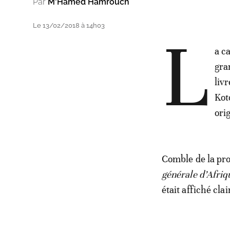
Par
M'Hamed Hamrouch
Le 13/02/2018 à 14h03
L
a c
gra
liv
Kot
ori
Comble de la prov
générale d’Afriq
était affiché cl