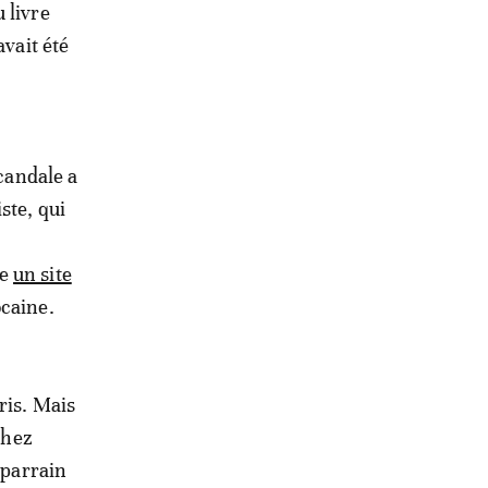
 livre
avait été
scandale a
ste, qui
ne
un site
ocaine.
ris. Mais
chez
 parrain