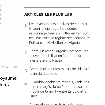
ARTICLES LES PLUS LUS
Les révélations explosives de Matthieu
1
Ghadiri, ancien agent du contre-
espionnage français infiltré en Iran, sur
les liens entre le régime des Mollahs, le
Polisario, le Hezbollah et l’Algérie
Sebta: un réseau algérien prépare une
2
nouvelle mobilisation à la mi-août,
alerte Stefano Piazza
t arrivé. . DR
Ceuta, Melilla et les miroirs de l’histoire:
3
la fin du statu quo
u Royaume
El Jadida: accidents mortels, véhicules
4
lon, a
endommagés… la colère monte sur la
«route de la mort» entre Bir Jdid et El
Oulja
Affaire Abderrahim Fakir: «Ramenez-