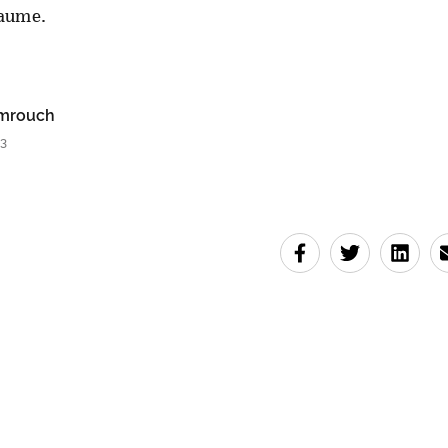
aume.
mrouch
03