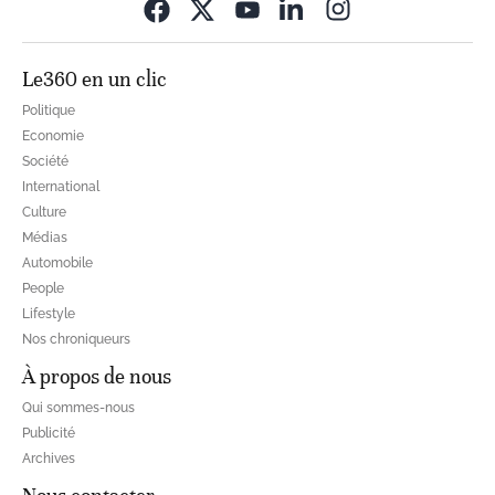
Opens in new wi
Le360 en un clic
Politique
Economie
Société
International
Culture
Médias
Automobile
People
Lifestyle
Nos chroniqueurs
À propos de nous
Qui sommes-nous
Publicité
Archives