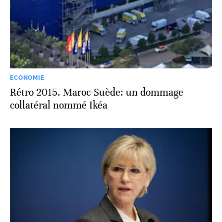
ECONOMIE
Rétro 2015. Maroc-Suède: un dommage
collatéral nommé Ikéa