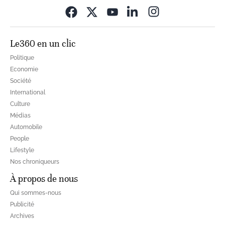
Opens in new wi
Le360 en un clic
Politique
Economie
Société
International
Culture
Médias
Automobile
People
Lifestyle
Nos chroniqueurs
À propos de nous
Qui sommes-nous
Publicité
Archives