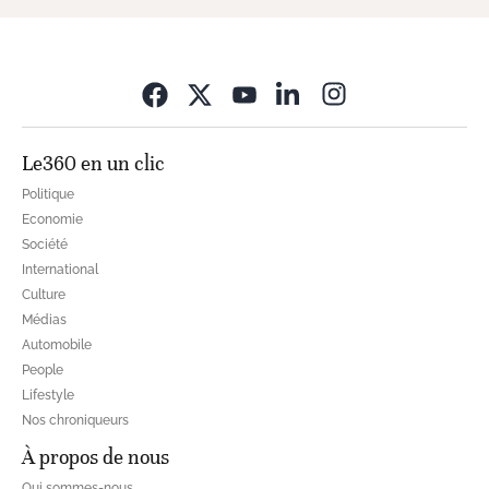
Opens in new wi
Le360 en un clic
Politique
Economie
Société
International
Culture
Médias
Automobile
People
Lifestyle
Nos chroniqueurs
À propos de nous
Qui sommes-nous