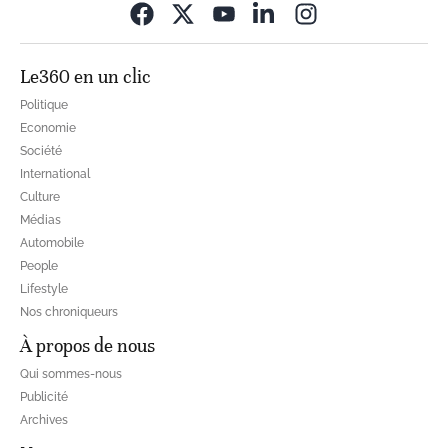
Opens in new wi
Le360 en un clic
Politique
Economie
Société
International
Culture
Médias
Automobile
People
Lifestyle
Nos chroniqueurs
À propos de nous
Qui sommes-nous
Publicité
Archives