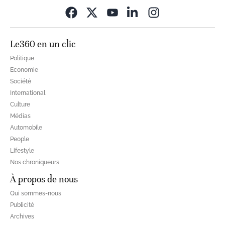
Opens in new wi
Le360 en un clic
Politique
Economie
Société
International
Culture
Médias
Automobile
People
Lifestyle
Nos chroniqueurs
À propos de nous
Qui sommes-nous
Publicité
Archives