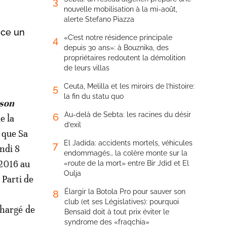
3
nouvelle mobilisation à la mi-août,
alerte Stefano Piazza
nce un
«C’est notre résidence principale
4
depuis 30 ans»: à Bouznika, des
propriétaires redoutent la démolition
de leurs villas
Ceuta, Melilla et les miroirs de l’histoire:
5
la fin du statu quo
ison
Au-delà de Sebta: les racines du désir
6
e la
d’exil
 que Sa
El Jadida: accidents mortels, véhicules
7
ndi 8
endommagés… la colère monte sur la
2016 au
«route de la mort» entre Bir Jdid et El
Oulja
 Parti de
Élargir la Botola Pro pour sauver son
8
club (et ses Législatives): pourquoi
chargé de
Bensaïd doit à tout prix éviter le
syndrome des «fraqchia»