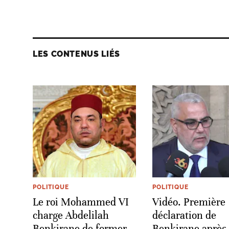
LES CONTENUS LIÉS
POLITIQUE
POLITIQUE
Le roi Mohammed VI
Vidéo. Première
charge Abdelilah
déclaration de
Benkirane de former
Benkirane après