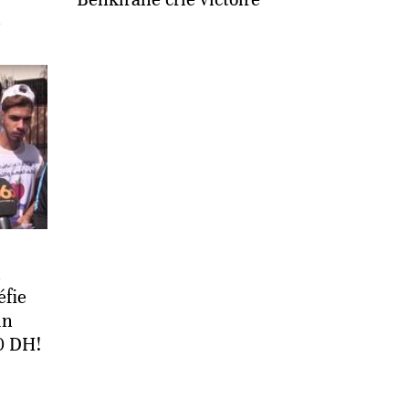
e
n
éfie
un
0 DH!