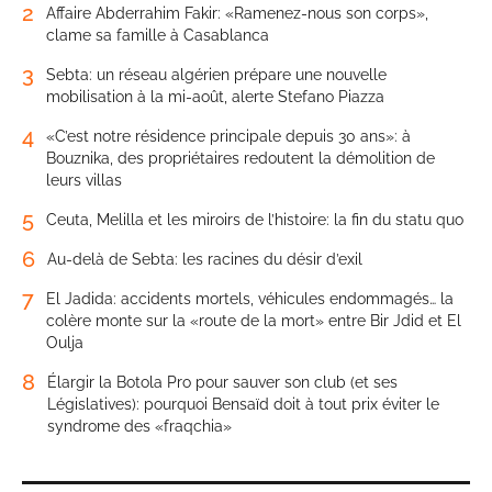
2
Affaire Abderrahim Fakir: «Ramenez-nous son corps»,
clame sa famille à Casablanca
3
Sebta: un réseau algérien prépare une nouvelle
mobilisation à la mi-août, alerte Stefano Piazza
4
«C’est notre résidence principale depuis 30 ans»: à
Bouznika, des propriétaires redoutent la démolition de
leurs villas
5
Ceuta, Melilla et les miroirs de l’histoire: la fin du statu quo
6
Au-delà de Sebta: les racines du désir d’exil
7
El Jadida: accidents mortels, véhicules endommagés… la
colère monte sur la «route de la mort» entre Bir Jdid et El
Oulja
8
Élargir la Botola Pro pour sauver son club (et ses
Législatives): pourquoi Bensaïd doit à tout prix éviter le
syndrome des «fraqchia»